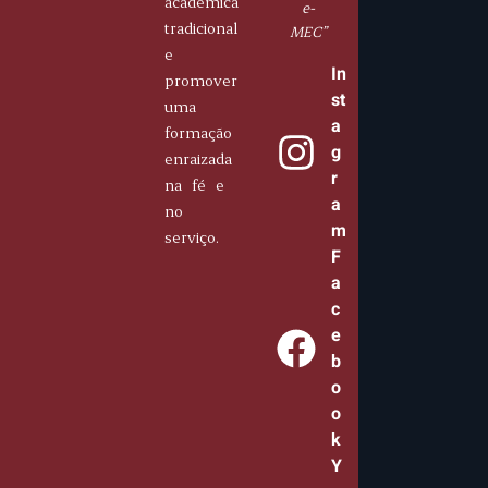
acadêmica
e-
tradicional
MEC”
e
In
promover
st
uma
a
formação
g
enraizada
r
na fé e
a
no
m
serviço.
F
a
c
e
b
o
o
k
Y