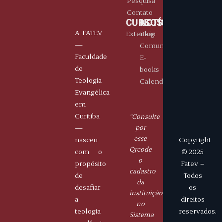
Pesquisa
Contato
CURSOS
NOTÍCIAS
A FATEV
Extensão
Blog
—
Comunicados
Faculdade
E-
de
books
Teologia
Calendário
Evangélica
E-
Portais
Horário
Contatos
em
mails
Aluno
De
( 41)
Curitiba
“Consulte
fatev.curitiba@gmail.com
Professor
segunda
9
—
por
à
8445
esse
nasceu
Copyright
sexta
-
Qrcode
com o
© 2025
14h
5566
o
propósito
Fatev –
às
cadastro
de
Todos
19h
da
desafiar
os
instituição
a
direitos
no
teologia
reservados.
Sistema