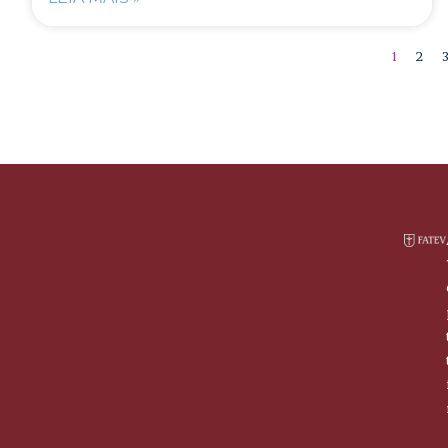
1
2
E-
Portais
Horário
Contatos
mails
Aluno
De
( 41) 9
fatev.curitiba@gmail.com
Professor
segunda
8445 -
à sexta
5566
14h às
19h