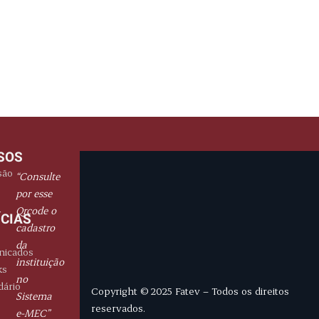
L
SOS
são
“Consulte
por esse
Qrcode o
ÍCIAS
cadastro
da
icados
instituição
ks
no
dário
Copyright © 2025 Fatev – Todos os direitos
Sistema
reservados.
e-MEC”