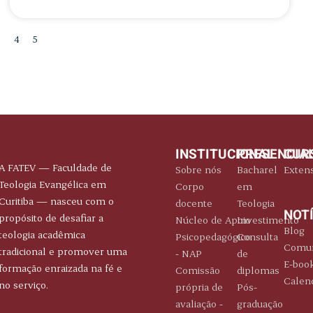
3
4
5
INSTITUCIONAL
PRESENCIA
CUR
A FATEV — Faculdade de
Sobre nós
Bacharel
Exten
Teologia Evangélica em
Corpo
em
Curitiba — nasceu com o
docente
Teologia
NOT
propósito de desafiar a
Núcleo de Apoio
Investimento
Blog
teologia acadêmica
Psicopedagógico
Consulta
Comun
tradicional e promover uma
- NAP
de
E-boo
formação enraizada na fé e
Comissão
diplomas
Calen
no serviço.
própria de
Pós-
avaliação -
graduação