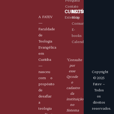
Pesquisa
Contato
CURSOS
NOTÍCIAS
A FATEV
Extensão
Blog
—
Comunicados
Faculdade
E-
de
books
Teologia
Calendário
Evangélica
E-
Portais
Horário
Contatos
em
mails
Aluno
De
( 41)
Curitiba
“Consulte
fatev.curitiba@gmail.com
Professor
segunda
9
—
por
à
8445
esse
nasceu
Copyright
sexta
-
Qrcode
com o
© 2025
14h
5566
o
propósito
Fatev –
às
cadastro
de
Todos
19h
da
desafiar
os
instituição
a
direitos
no
teologia
reservados.
Sistema