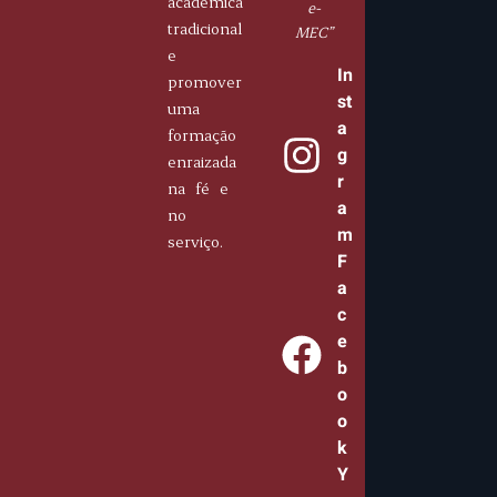
acadêmica
e-
tradicional
MEC”
e
In
promover
st
uma
a
formação
g
enraizada
r
na fé e
a
no
m
serviço.
F
a
c
e
b
o
o
k
Y