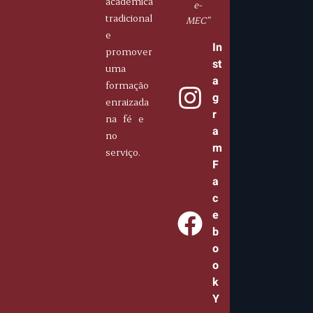
acadêmica
e-
tradicional
MEC”
e
In
promover
st
uma
a
formação
g
enraizada
r
na fé e
a
no
m
serviço.
F
a
c
e
b
o
o
k
Y