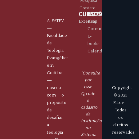
Pesquisa
Contato
CURSOS
NOTÍCIAS
A FATEV
Extensão
Blog
—
Comunicados
Faculdade
E-
de
books
Teologia
Calendário
Evangélica
E-
Portais
Horário
Contatos
em
mails
Aluno
De
( 41)
Curitiba
“Consulte
fatev.curitiba@gmail.com
Professor
segunda
9
—
por
à
8445
esse
nasceu
Copyright
sexta
-
Qrcode
com o
© 2025
14h
5566
o
propósito
Fatev –
às
cadastro
de
Todos
19h
da
desafiar
os
instituição
a
direitos
no
teologia
reservados.
Sistema