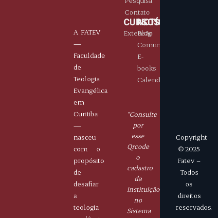
Pesquisa
Contato
CURSOS
NOTÍCIAS
A FATEV
Extensão
Blog
—
Comunicados
Faculdade
E-
de
books
Teologia
Calendário
Evangélica
E-
Portais
Horário
Contatos
em
mails
Aluno
De
( 41)
Curitiba
“Consulte
fatev.curitiba@gmail.com
Professor
segunda
9
—
por
à
8445
esse
nasceu
Copyright
sexta
-
Qrcode
com o
© 2025
14h
5566
o
propósito
Fatev –
às
cadastro
de
Todos
19h
da
desafiar
os
instituição
a
direitos
no
teologia
reservados.
Sistema