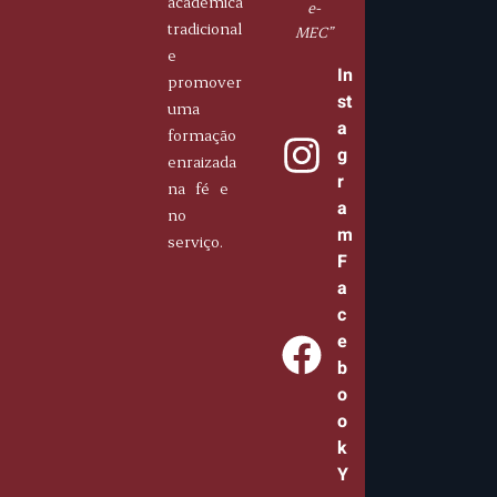
acadêmica
e-
tradicional
MEC”
e
In
promover
st
uma
a
formação
g
enraizada
r
na fé e
a
no
m
serviço.
F
a
c
e
b
o
o
k
Y